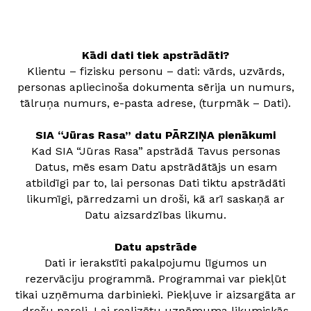
Kādi dati tiek apstrādāti?
Klientu – fizisku personu – dati: vārds, uzvārds,
personas apliecinoša dokumenta sērija un numurs,
tālruņa numurs, e-pasta adrese, (turpmāk – Dati).
SIA “Jūras Rasa” datu PĀRZIŅA pienākumi
Kad SIA “Jūras Rasa” apstrādā Tavus personas
Datus, mēs esam Datu apstrādātājs un esam
atbildīgi par to, lai personas Dati tiktu apstrādāti
likumīgi, pārredzami un droši, kā arī saskaņā ar
Datu aizsardzības likumu.
Datu apstrāde
Dati ir ierakstīti pakalpojumu līgumos un
rezervāciju programmā. Programmai var piekļūt
tikai uzņēmuma darbinieki. Piekļuve ir aizsargāta ar
drošu paroli. Lai realizētu uzņēmuma likumiskās