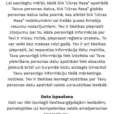
Lai sasniegtu mērķi, kādā SIA “Jūras Rasa” apstrādā
Tavus personas datus, SIA “Jūras Rasa” glabās
personas datus laika posmā, kas atbilst SIA “Jūras
Rasa” noteikumiem vai trešās puses tīmekļa
resursu nosacījumiem. Tev ir tiesības pieprasīt
ziņojumu par to, kāda personīgā informācija par
Tevi ir mūsu rīcībā, pieprasot reģistra izrakstu. To
var veikt bez maksas reizi gadā. Tev ir arī tiesības
pieprasīt, lai nepareiza informācija tiktu mainīta,
Tava personīgā informācija tiek izdzēsta vai Tava
piekrišana personas datu apstrādei tiek atsaukta
jebkurā brīdī un turpmāk būtu aizliegts izmantot
Tavu personīgo informāciju tiešā mārketinga
nolūkos. Tev ir tiesības iesniegt sūdzības par Tavu
personas datu apstrādi valsts uzraudzības iestādē.
Datu izpaušana
Dati var tikt izsniegti tiesībsargājošajām iestādēm,
pamatojoties uz kompetentas valsts amatpersonas