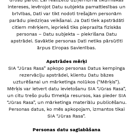
intereses, ievērojot Datu subjekta pamattiesības un
brīvības, Dati var tikt nodoti trešajām personām
parādu piedziņas veikšanai. Ja Dati tiek apstrādāti
citiem mērķiem, iepriekš tiks pieprasīta fiziskās
personas – Datu subjekta – piekrišana Datu
apstrādei. Savāktie personas Dati netiks pārsūtīti
ārpus Eiropas Savienības.
Apstrādes mērķi
SIA “Jūras Rasa” apkopo personas Datus kempinga
rezervāciju apstrādei, klientu Datu bāzes
uzturēšanai un mārketinga nolūkos (“Mērķis”).
Mērķis var ietvert datu ievietošanu SIA “Jūras Rasa”,
un citu trešo pušu tīmekļa resursos, kas pieder SIA
“Jūras Rasa”, un mārketinga materiālu publicēšanu.
Personas datus, ko mēs apkopojam, izmantos tikai
SIA “Jūras Rasa”.
Personas datu saglabāšana