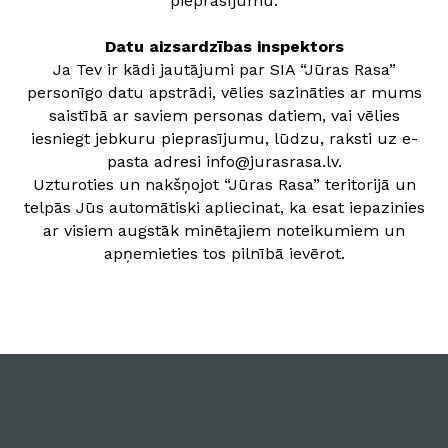
pieprasījumu.
Datu aizsardzības inspektors
Ja Tev ir kādi jautājumi par SIA “Jūras Rasa”
personīgo datu apstrādi, vēlies sazināties ar mums
saistībā ar saviem personas datiem, vai vēlies
iesniegt jebkuru pieprasījumu, lūdzu, raksti uz e-
pasta adresi info@jurasrasa.lv.
Uzturoties un nakšņojot “Jūras Rasa” teritorijā un
telpās Jūs automātiski apliecinat, ka esat iepazinies
ar visiem augstāk minētajiem noteikumiem un
apņemieties tos pilnībā ievērot.